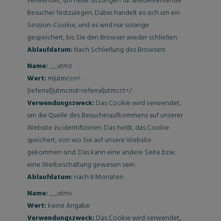
verwendet, um neue Sitzungen für wiederkehrende
Besucher festzulegen. Dabei handelt es sich um ein
Session-Cookie, und es wird nur solange
gespeichert, bis Sie den Browser wieder schließen.
Ablaufdatum:
Nach Schließung des Browsers
Name:
__utmz
Wert:
m|utmccn=
(referral)|utmcmd=referral|utmcct=/
Verwendungszweck:
Das Cookie wird verwendet,
um die Quelle des Besucheraufkommens auf unserer
Website zu identifizieren. Das heißt, das Cookie
speichert, von wo Sie auf unsere Website
gekommen sind. Das kann eine andere Seite bzw.
eine Werbeschaltung gewesen sein.
Ablaufdatum:
nach 6 Monaten
Name:
__utmv
Wert:
keine Angabe
Verwendungszweck:
Das Cookie wird verwendet,