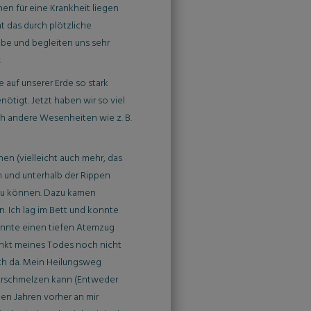
hen für eine Krankheit liegen
t das durch plötzliche
abe und begleiten uns sehr
.
e auf unserer Erde so stark
tigt. Jetzt haben wir so viel
h andere Wesenheiten wie z. B.
en (vielleicht auch mehr, das
h und unterhalb der Rippen
 zu können. Dazu kamen
. Ich lag im Bett und konnte
konnte einen tiefen Atemzug
punkt meines Todes noch nicht
och da. Mein Heilungsweg
 verschmelzen kann (Entweder
 den Jahren vorher an mir