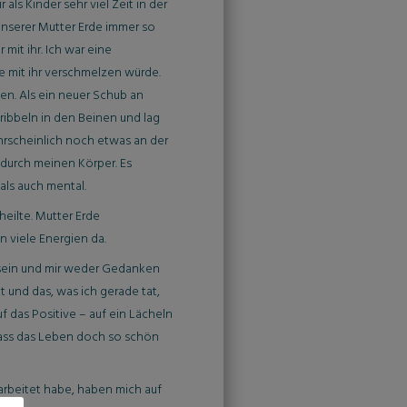
ls Kinder sehr viel Zeit in der
 unserer Mutter Erde immer so
mit ihr. Ich war eine
ße mit ihr verschmelzen würde.
en. Als ein neuer Schub an
ribbeln in den Beinen und lag
ahrscheinlich noch etwas an der
 durch meinen Körper. Es
als auch mental.
eilte. Mutter Erde
n viele Energien da.
zu sein und mir weder Gedanken
 und das, was ich gerade tat,
f das Positive – auf ein Lächeln
dass das Leben doch so schön
arbeitet habe, haben mich auf