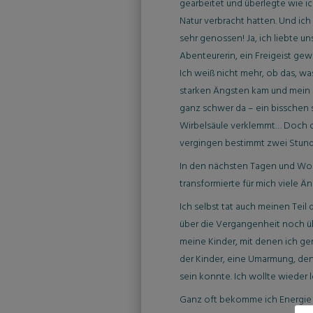
gearbeitet und überlegte wie ic
Natur verbracht hatten. Und ich
sehr genossen! Ja, ich liebte u
Abenteurerin, ein Freigeist gewe
Ich weiß nicht mehr, ob das, w
starken Ängsten kam und mein Kö
ganz schwer da – ein bisschen s
Wirbelsäule verklemmt… Doch dan
vergingen bestimmt zwei Stunden
In den nächsten Tagen und Woch
transformierte für mich viele Än
Ich selbst tat auch meinen Teil
über die Vergangenheit noch üb
meine Kinder, mit denen ich ger
der Kinder, eine Umarmung, den
sein konnte. Ich wollte wieder
Ganz oft bekomme ich Energie v