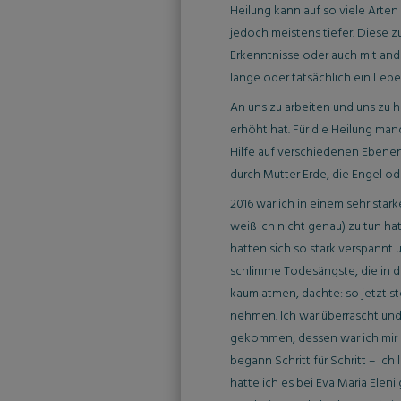
Heilung kann auf so viele Arten 
jedoch meistens tiefer. Diese 
Erkenntnisse oder auch mit and
lange oder tatsächlich ein Lebe
An uns zu arbeiten und uns zu he
erhöht hat. Für die Heilung ma
Hilfe auf verschiedenen Ebene
durch Mutter Erde, die Engel od
2016 war ich in einem sehr star
weiß ich nicht genau) zu tun h
hatten sich so stark verspann
schlimme Todesängste, die in d
kaum atmen, dachte: so jetzt s
nehmen. Ich war überrascht und 
gekommen, dessen war ich mir n
begann Schritt für Schritt – Ic
hatte ich es bei Eva Maria Eleni 