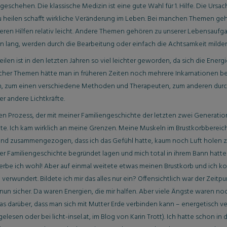
geschehen. Die klassische Medizin ist eine gute Wahl für 1. Hilfe. Die Ursac
zu heilen schafft wirkliche Veränderung im Leben. Bei manchen Themen geh
eren Hilfen relativ leicht. Andere Themen gehören zu unserer Lebensaufg
n lang, werden durch die Bearbeitung oder einfach die Achtsamkeit milder
ilen ist in den letzten Jahren so viel leichter geworden, da sich die Energi
ncher Themen hätte man in früheren Zeiten noch mehrere Inkarnationen benö
n, zum einen verschiedene Methoden und Therapeuten, zum anderen durc
er andere Lichtkräfte.
ken Prozess, der mit meiner Familiengeschichte der letzten zwei Generation
atte. Ich kam wirklich an meine Grenzen. Meine Muskeln im Brustkorbbereic
t und zusammengezogen, dass ich das Gefühl hatte, kaum noch Luft holen
er Familiengeschichte begründet lagen und mich total in ihrem Bann hatten
terbe ich wohl! Aber auf einmal weitete etwas meinen Brustkorb und ich 
verwundert. Bildete ich mir das alles nur ein? Offensichtlich war der Zeit
un sicher. Da waren Energien, die mir halfen. Aber viele Ängste waren n
h las darüber, dass man sich mit Mutter Erde verbinden kann – energetisch
gelesen oder bei licht-insel.at, im Blog von Karin Trott). Ich hatte schon in