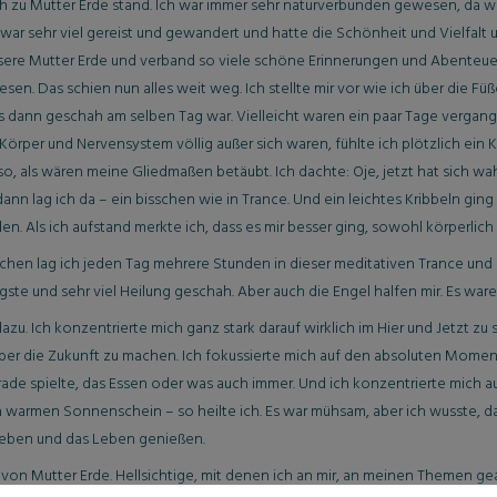
h zu Mutter Erde stand. Ich war immer sehr naturverbunden gewesen, da wir a
 war sehr viel gereist und gewandert und hatte die Schönheit und Vielfalt
nsere Mutter Erde und verband so viele schöne Erinnerungen und Abenteuer 
sen. Das schien nun alles weit weg. Ich stellte mir vor wie ich über die Fü
as dann geschah am selben Tag war. Vielleicht waren ein paar Tage vergang
rper und Nervensystem völlig außer sich waren, fühlte ich plötzlich ein K
o, als wären meine Gliedmaßen betäubt. Ich dachte: Oje, jetzt hat sich w
n lag ich da – ein bisschen wie in Trance. Und ein leichtes Kribbeln ging
. Als ich aufstand merkte ich, dass es mir besser ging, sowohl körperlich 
en lag ich jeden Tag mehrere Stunden in dieser meditativen Trance und h
gste und sehr viel Heilung geschah. Aber auch die Engel halfen mir. Es ware
 dazu. Ich konzentrierte mich ganz stark darauf wirklich im Hier und Jetzt 
er die Zukunft zu machen. Ich fokussierte mich auf den absoluten Moment
ade spielte, das Essen oder was auch immer. Und ich konzentrierte mich au
 warmen Sonnenschein – so heilte ich. Es war mühsam, aber ich wusste, 
 leben und das Leben genießen.
on Mutter Erde. Hellsichtige, mit denen ich an mir, an meinen Themen ge